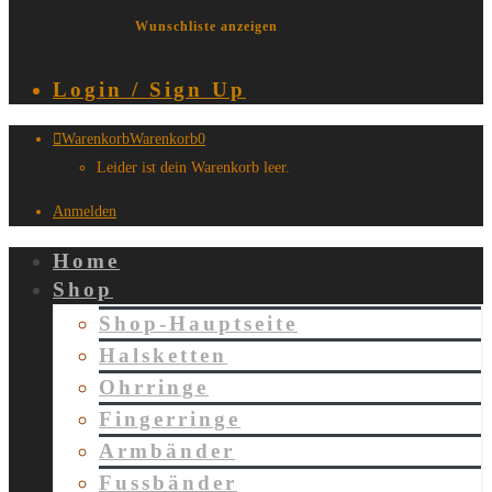
Wunschliste anzeigen
Login / Sign Up
Warenkorb
Warenkorb
0
Leider ist dein Warenkorb leer.
Anmelden
Home
Shop
Shop-Hauptseite
Halsketten
Ohrringe
Fingerringe
Armbänder
Fussbänder