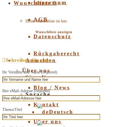
Impressum
Wunschliste
0
AGB
Deine Wunschliste ist leer.
Wunschliste anzeigen
Datenschutz
Rückgaberecht
Schreiben Sie uns
Anmelden
Über uns
Ihr Vorname und Name (required)
Sign Up
Blog / News
Ihre eMail-Adresse (required)
Sprache
Kontakt
Thema/Titel
Deutsch
Über uns