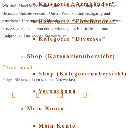
Kategorie “Armbänder”
Wir sind “Hand Made Amber”, ein Schweizer Webshop der exklusive
Bernstein-Unikate verkauft. Unsere Produkte sind einzigartig und
Kategorie “Fussbänder”
natürlichen Ursprungs. Und handgemacht. Wir kontrollieren den ganzen
Prozess persönlich – von der Gewinnung des Rohstoffes bis zum
Endprodukt. Uns können Sie vertrauen.
Kategorie “Diverses”
Shop (Kategorienübersicht)
Stay social
Shop (Kategorienübersicht)
Folgen Sie uns auf den sozialen Netzwerken:
Verpackung
Mein Konto
Mein Konto