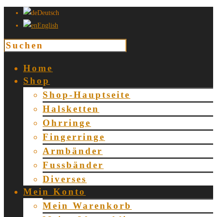
Deutsch
English
Home
Shop
Shop-Hauptseite
Halsketten
Ohrringe
Fingerringe
Armbänder
Fussbänder
Diverses
Mein Konto
Mein Warenkorb