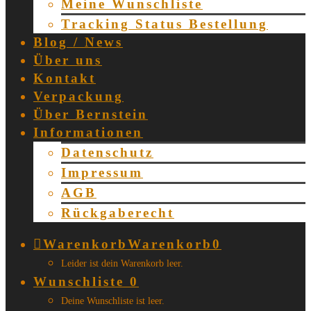
Meine Wunschliste
Tracking Status Bestellung
Blog / News
Über uns
Kontakt
Verpackung
Über Bernstein
Informationen
Datenschutz
Impressum
AGB
Rückgaberecht
Warenkorb
Warenkorb
0
Leider ist dein Warenkorb leer.
Wunschliste
0
Deine Wunschliste ist leer.