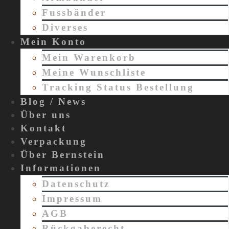
Fussbänder
Diverses
Mein Konto
Mein Warenkorb
Meine Wunschliste
Tracking Status Bestellung
Blog / News
Über uns
Kontakt
Verpackung
Über Bernstein
Informationen
Datenschutz
Impressum
AGB
Rückgaberecht