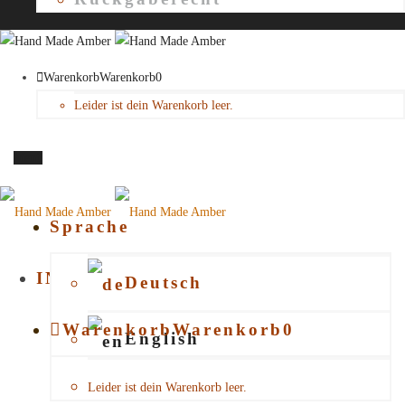
Warenkorb
Warenkorb
0
Leider ist dein Warenkorb leer.
Menü
Sprache
INFORMATION
Deutsch
Warenkorb
Warenkorb
0
Kundeninformationen
English
Verpackung
Leider ist dein Warenkorb leer.