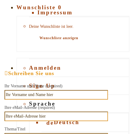
Wunschliste
0
Impressum
Deine Wunschliste ist leer.
AGB
Wunschliste anzeigen
Datenschutz
Rückgaberecht
Anmelden
Schreiben Sie uns
Über uns
Sign Up
Ihr Vorname und Name (required)
Blog / News
Sprache
Ihre eMail-Adresse (required)
Kontakt
Deutsch
Thema/Titel