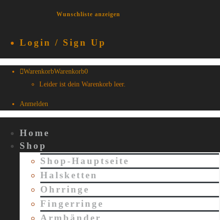
Wunschliste anzeigen
Login / Sign Up
Warenkorb
Warenkorb
0
Leider ist dein Warenkorb leer.
Anmelden
Home
Shop
Shop-Hauptseite
Halsketten
Ohrringe
Fingerringe
Armbänder