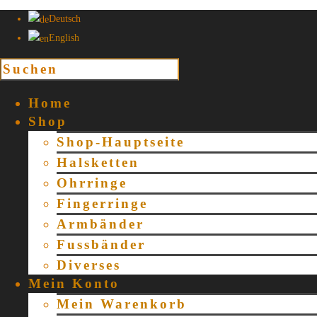
Deutsch
English
Home
Shop
Shop-Hauptseite
Halsketten
Ohrringe
Fingerringe
Armbänder
Fussbänder
Diverses
Mein Konto
Mein Warenkorb