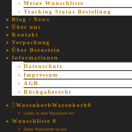
Meine Wunschliste
Tracking Status Bestellung
Blog / News
Über uns
Kontakt
Verpackung
Über Bernstein
Informationen
Datenschutz
Impressum
AGB
Rückgaberecht
Warenkorb
Warenkorb
0
Leider ist dein Warenkorb leer.
Wunschliste
0
Deine Wunschliste ist leer.