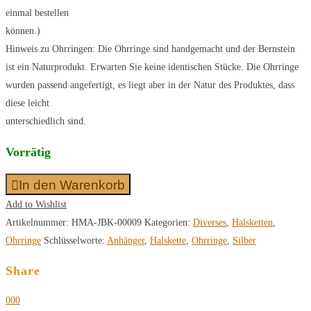
einmal bestellen
können.)
Hinweis zu Ohrringen: Die Ohrringe sind handgemacht und der Bernstein
ist ein Naturprodukt. Erwarten Sie keine identischen Stücke. Die Ohrringe
wurden passend angefertigt, es liegt aber in der Natur des Produktes, dass
diese leicht
unterschiedlich sind.
Vorrätig
In den Warenkorb
Add to Wishlist
Artikelnummer:
HMA-JBK-00009
Kategorien:
Diverses
,
Halsketten
,
Ohrringe
Schlüsselworte:
Anhänger
,
Halskette
,
Ohrringe
,
Silber
Share
0
0
0