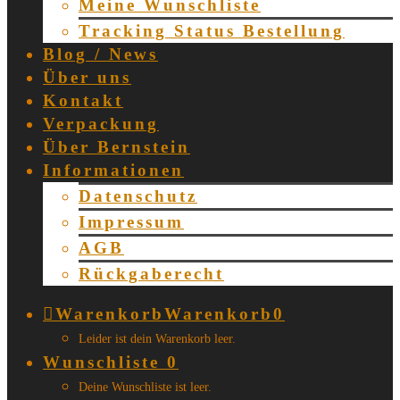
Meine Wunschliste
Tracking Status Bestellung
Blog / News
Über uns
Kontakt
Verpackung
Über Bernstein
Informationen
Datenschutz
Impressum
AGB
Rückgaberecht
Warenkorb
Warenkorb
0
Leider ist dein Warenkorb leer.
Wunschliste
0
Deine Wunschliste ist leer.