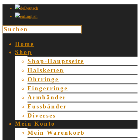
Deutsch
English
Home
Shop
Shop-Hauptseite
Halsketten
Ohrringe
Fingerringe
Armbänder
Fussbänder
Diverses
Mein Konto
Mein Warenkorb