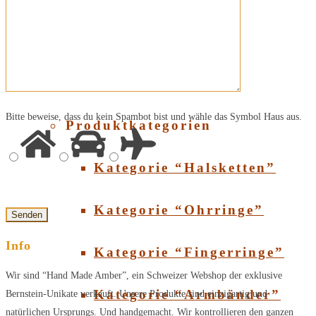
Über Bernstein
SHOP
Bitte beweise, dass du kein Spambot bist und wähle das Symbol
Haus
aus.
Produktkategorien
Kategorie “Halsketten”
Kategorie “Ohrringe”
Info
Kategorie “Fingerringe”
Wir sind “Hand Made Amber”, ein Schweizer Webshop der exklusive
Kategorie “Armbänder”
Bernstein-Unikate verkauft. Unsere Produkte sind einzigartig und
natürlichen Ursprungs. Und handgemacht. Wir kontrollieren den ganzen