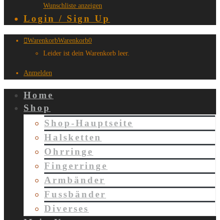
Wunschliste anzeigen
Login / Sign Up
Warenkorb
Warenkorb
0
Leider ist dein Warenkorb leer.
Anmelden
Home
Shop
Shop-Hauptseite
Halsketten
Ohrringe
Fingerringe
Armbänder
Fussbänder
Diverses