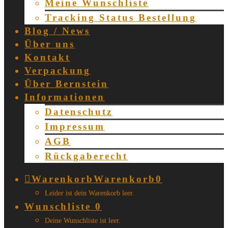
Meine Wunschliste
Tracking Status Bestellung
Blog / News
Über uns
Kontakt
Verpackung
Über Bernstein
Informationen
Datenschutz
Impressum
AGB
Rückgaberecht
Warenkorb
Warenkorb
0
Leider ist dein Warenkorb leer.
Wunschliste
0
Deine Wunschliste ist leer.