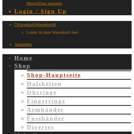
Wunschliste anzeigen
Login / Sign Up
Warenkorb
Warenkorb
0
Leider ist dein Warenkorb leer.
Anmelden
Home
Shop
Shop-Hauptseite
Halsketten
Ohrringe
Fingerringe
Armbänder
Fussbänder
Diverses