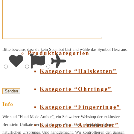
Über Bernstein
SHOP
Bitte beweise, dass du kein Spambot bist und wähle das Symbol
Herz
aus.
Produktkategorien
Kategorie “Halsketten”
Kategorie “Ohrringe”
Info
Kategorie “Fingerringe”
Wir sind “Hand Made Amber”, ein Schweizer Webshop der exklusive
Kategorie “Armbänder”
Bernstein-Unikate verkauft. Unsere Produkte sind einzigartig und
natürlichen Ursprungs. Und handgemacht. Wir kontrollieren den ganzen