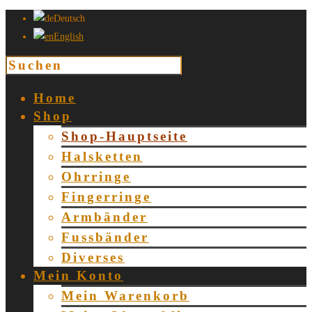
Deutsch
English
Home
Shop
Shop-Hauptseite
Halsketten
Ohrringe
Fingerringe
Armbänder
Fussbänder
Diverses
Mein Konto
Mein Warenkorb