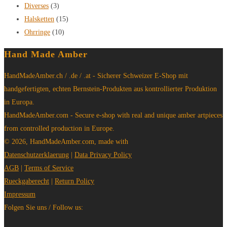
Diverses
(3)
Halsketten
(15)
Ohrringe
(10)
Hand Made Amber
HandMadeAmber.ch / .de / .at - Sicherer Schweizer E-Shop mit
handgefertigten, echten Bernstein-Produkten aus kontrollierter Produktion
in Europa.
HandMadeAmber.com - Secure e-shop with real and unique amber artpieces
from controlled production in Europe.
© 2026, HandMadeAmber.com, made with
Datenschutzerklaerung
|
Data Privacy Policy
AGB
|
Terms of Service
Rueckgaberecht
|
Return Policy
Impressum
Folgen Sie uns / Follow us: