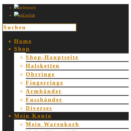
Deutsch
English
Home
Shop
Shop-Hauptseite
Halsketten
Ohrringe
Fingerringe
Armbänder
Fussbänder
Diverses
Mein Konto
Mein Warenkorb