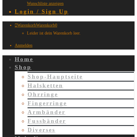
Wunschliste anzeigen
Login / Sign Up
Warenkorb
Warenkorb
0
Leider ist dein Warenkorb leer.
Anmelden
Home
Shop
Shop-Hauptseite
Halsketten
Ohrringe
Fingerringe
Armbänder
Fussbänder
Diverses