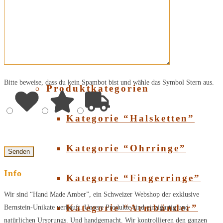
Über Bernstein
SHOP
Bitte beweise, dass du kein Spambot bist und wähle das Symbol
Stern
aus.
Produktkategorien
Kategorie “Halsketten”
Kategorie “Ohrringe”
Info
Kategorie “Fingerringe”
Wir sind “Hand Made Amber”, ein Schweizer Webshop der exklusive
Kategorie “Armbänder”
Bernstein-Unikate verkauft. Unsere Produkte sind einzigartig und
natürlichen Ursprungs. Und handgemacht. Wir kontrollieren den ganzen