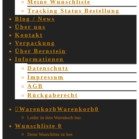
Meine Wunschliste
Tracking Status Bestellung
Blog / News
Über uns
Kontakt
Verpackung
Über Bernstein
Informationen
Datenschutz
Impressum
AGB
Rückgaberecht
Warenkorb
Warenkorb
0
Leider ist dein Warenkorb leer.
Wunschliste
0
Deine Wunschliste ist leer.