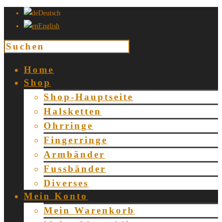
Deutsch
English
Home
Shop
Shop-Hauptseite
Halsketten
Ohrringe
Fingerringe
Armbänder
Fussbänder
Diverses
Mein Konto
Mein Warenkorb