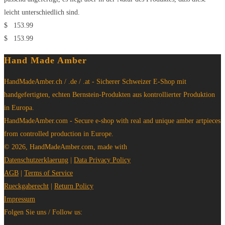
leicht unterschiedlich sind.
$
153.99
$
153.99
Hand Made Amber
HandMadeAmber.ch / .de / .at - Sicherer Schweizer E-Shop mit
handgefertigten, echten Bernstein-Produkten aus kontrollierter Produktion
in Europa.
HandMadeAmber.com - Secure e-shop with real and unique amber artpieces
from controlled production in Europe.
© 2026, HandMadeAmber.com, made with
Datenschutzerklaerung
|
Data Privacy Policy
AGB
|
Terms of Service
Rueckgaberecht
|
Return Policy
Impressum
Folgen Sie uns / Follow us: