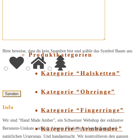
Über Bernstein
SHOP
Bitte beweise, dass du kein Spambot bist und wähle das Symbol
Baum
aus.
Produktkategorien
Kategorie “Halsketten”
Kategorie “Ohrringe”
Info
Kategorie “Fingerringe”
Wir sind “Hand Made Amber”, ein Schweizer Webshop der exklusive
Kategorie “Armbänder”
Bernstein-Unikate verkauft. Unsere Produkte sind einzigartig und
natürlichen Ursprungs. Und handgemacht. Wir kontrollieren den ganzen