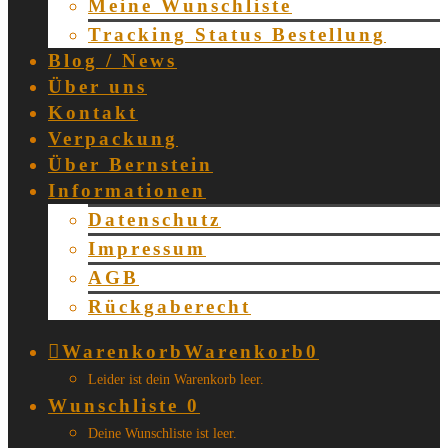
Meine Wunschliste
Tracking Status Bestellung
Blog / News
Über uns
Kontakt
Verpackung
Über Bernstein
Informationen
Datenschutz
Impressum
AGB
Rückgaberecht
Warenkorb
Warenkorb
0
Leider ist dein Warenkorb leer.
Wunschliste
0
Deine Wunschliste ist leer.