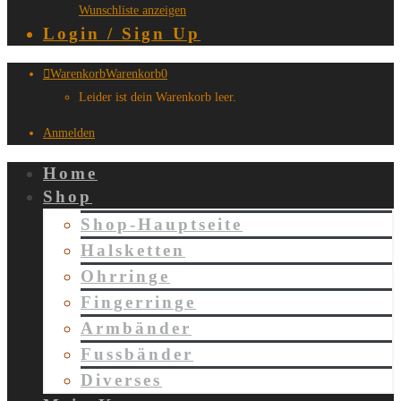
Wunschliste anzeigen
Login / Sign Up
Warenkorb
Warenkorb
0
Leider ist dein Warenkorb leer.
Anmelden
Home
Shop
Shop-Hauptseite
Halsketten
Ohrringe
Fingerringe
Armbänder
Fussbänder
Diverses