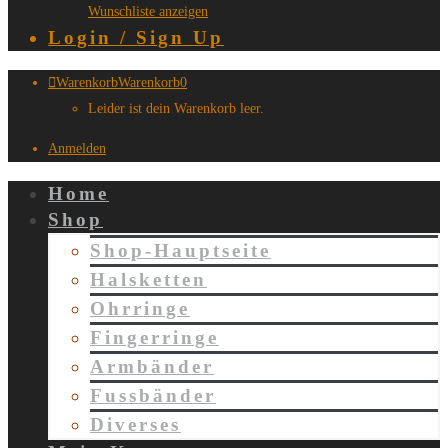
Wunschliste anzeigen
Login / Sign Up
Warenkorb
Warenkorb
0
Leider ist dein Warenkorb leer.
Anmelden
Home
Shop
Shop-Hauptseite
Halsketten
Ohrringe
Fingerringe
Armbänder
Fussbänder
Diverses