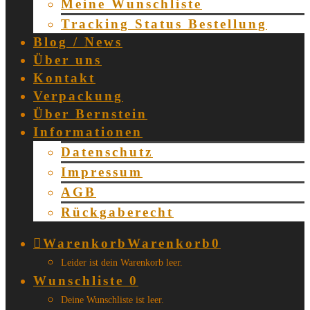
Meine Wunschliste
Tracking Status Bestellung
Blog / News
Über uns
Kontakt
Verpackung
Über Bernstein
Informationen
Datenschutz
Impressum
AGB
Rückgaberecht
Warenkorb
Warenkorb
0
Leider ist dein Warenkorb leer.
Wunschliste
0
Deine Wunschliste ist leer.