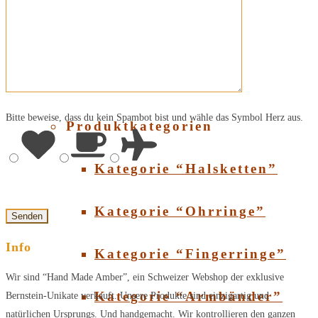
Über Bernstein
SHOP
Bitte beweise, dass du kein Spambot bist und wähle das Symbol
Herz
aus.
Produktkategorien
Kategorie “Halsketten”
Kategorie “Ohrringe”
Info
Kategorie “Fingerringe”
Wir sind “Hand Made Amber”, ein Schweizer Webshop der exklusive
Kategorie “Armbänder”
Bernstein-Unikate verkauft. Unsere Produkte sind einzigartig und
natürlichen Ursprungs. Und handgemacht. Wir kontrollieren den ganzen