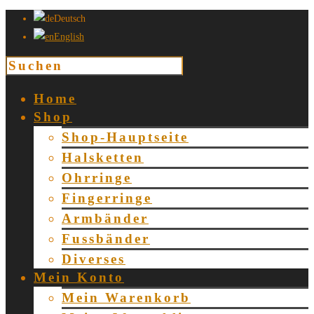
Deutsch
English
Home
Shop
Shop-Hauptseite
Halsketten
Ohrringe
Fingerringe
Armbänder
Fussbänder
Diverses
Mein Konto
Mein Warenkorb