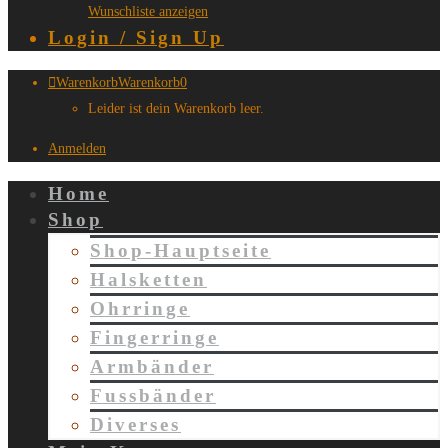
Wunschliste anzeigen
Login / Sign Up
Warenkorb
Warenkorb
0
Leider ist dein Warenkorb leer.
Anmelden
Home
Shop
Shop-Hauptseite
Halsketten
Ohrringe
Fingerringe
Armbänder
Fussbänder
Diverses