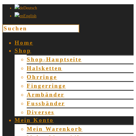
Deutsch
English
Home
Shop
Shop-Hauptseite
Halsketten
Ohrringe
Fingerringe
Armbänder
Fussbänder
Diverses
Mein Konto
Mein Warenkorb