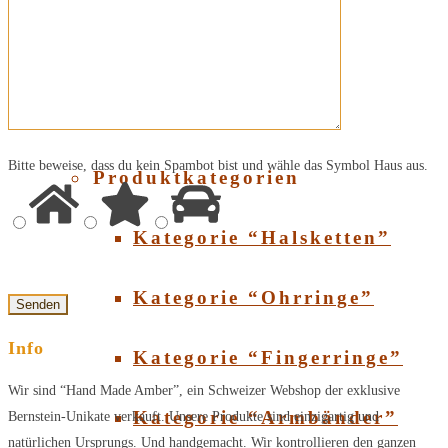
Über Bernstein
SHOP
Bitte beweise, dass du kein Spambot bist und wähle das Symbol
Haus
aus.
Produktkategorien
Kategorie “Halsketten”
Kategorie “Ohrringe”
Info
Kategorie “Fingerringe”
Wir sind “Hand Made Amber”, ein Schweizer Webshop der exklusive
Kategorie “Armbänder”
Bernstein-Unikate verkauft. Unsere Produkte sind einzigartig und
natürlichen Ursprungs. Und handgemacht. Wir kontrollieren den ganzen