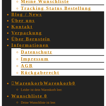
Meine Wunschliste
Tracking Status Bestellung
Blog / News
Über uns
Kontakt
Verpackung
Über Bernstein
Informationen
Datenschutz
Impressum
AGB
Rückgaberecht
Warenkorb
Warenkorb
0
Leider ist dein Warenkorb leer.
Wunschliste
0
Deine Wunschliste ist leer.