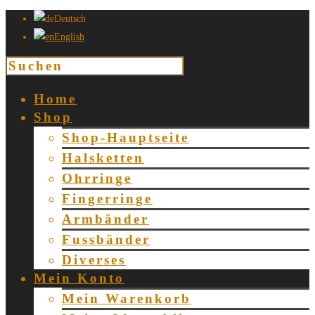
Deutsch
English
Home
Shop
Shop-Hauptseite
Halsketten
Ohrringe
Fingerringe
Armbänder
Fussbänder
Diverses
Mein Konto
Mein Warenkorb