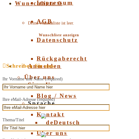
Impressum
Wunschliste
0
AGB
Deine Wunschliste ist leer.
Wunschliste anzeigen
Datenschutz
Rückgaberecht
Schreiben Sie uns
Anmelden
Über uns
Ihr Vorname und Name (required)
Sign Up
Blog / News
Ihre eMail-Adresse (required)
Sprache
Kontakt
Thema/Titel
Deutsch
Über uns