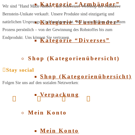
Kategorie “Armbänder”
Wir sind “Hand Made Amber”, ein Schweizer Webshop der exklusive
Bernstein-Unikate verkauft. Unsere Produkte sind einzigartig und
Kategorie “Fussbänder”
natürlichen Ursprungs. Und handgemacht. Wir kontrollieren den ganzen
Prozess persönlich – von der Gewinnung des Rohstoffes bis zum
Endprodukt. Uns können Sie vertrauen.
Kategorie “Diverses”
Shop (Kategorienübersicht)
Stay social
Shop (Kategorienübersicht)
Folgen Sie uns auf den sozialen Netzwerken:
Verpackung
Mein Konto
Mein Konto