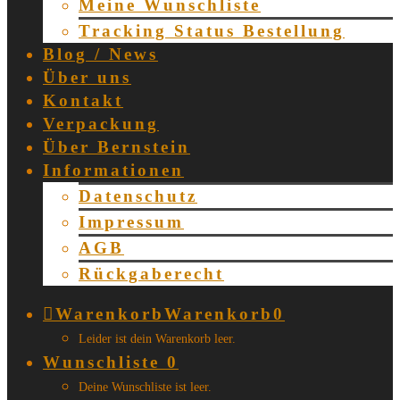
Meine Wunschliste
Tracking Status Bestellung
Blog / News
Über uns
Kontakt
Verpackung
Über Bernstein
Informationen
Datenschutz
Impressum
AGB
Rückgaberecht
Warenkorb
Warenkorb
0
Leider ist dein Warenkorb leer.
Wunschliste
0
Deine Wunschliste ist leer.