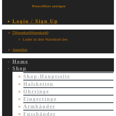
Wunschliste anzeigen
Login / Sign Up
Warenkorb
Warenkorb
0
Leider ist dein Warenkorb leer.
Anmelden
Home
Shop
Shop-Hauptseite
Halsketten
Ohrringe
Fingerringe
Armbänder
Fussbänder